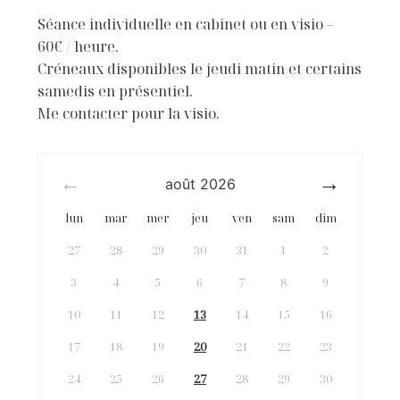
Séance individuelle en cabinet ou en visio –
60€ / heure.
Créneaux disponibles le jeudi matin et certains
samedis en présentiel.
Me contacter pour la visio.
août
2026
lun
mar
mer
jeu
ven
sam
dim
27
28
29
30
31
1
2
3
4
5
6
7
8
9
10
11
12
13
14
15
16
17
18
19
20
21
22
23
24
25
26
27
28
29
30