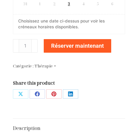
31
1
2
3
4
5
6
Choisissez une date ci-dessus pour voir les
créneaux horaires disponibles.
quantité
Réserver maintenant
de
Séance
de
Catégorie :
Thérapie
thérapie
Share this product
Partager
Partager
Partager
Partager
sur
sur
sur
sur
X
Facebook
Pinterest
LinkedIn
Description